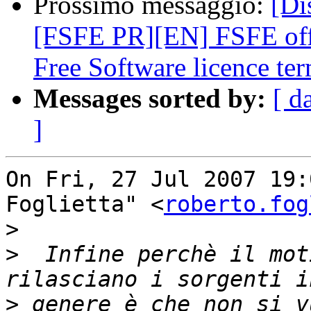
Prossimo messaggio:
[Di
[FSFE PR][EN] FSFE offe
Free Software licence te
Messages sorted by:
[ d
]
On Fri, 27 Jul 2007 19:
Foglietta" <
roberto.fog
>
>
  Infine perchè il mot
>
 genere è che non si v