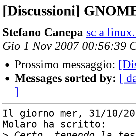
[Discussioni] GNO
Stefano Canepa
sc a linux.
Gio 1 Nov 2007 00:56:39 
Prossimo messaggio:
[D
Messages sorted by:
[ d
]
Il giorno mer, 31/10/20
Molaro ha scritto:

>
 Certo, tenendo la tes