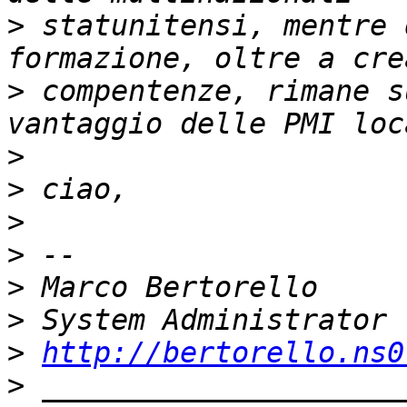
>
 statunitensi, mentre 
>
 compentenze, rimane s
>
>
>
>
>
>
>
http://bertorello.ns0
>