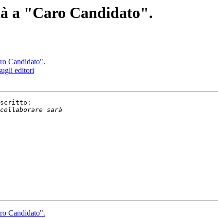
ità a "Caro Candidato".
aro Candidato".
sugli editori
scritto:

aro Candidato".