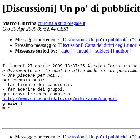
[Discussioni] Un po' di pubblic
Marco Ciurcina
ciurcina a studiolegale.it
Gio 30 Apr 2009 09:52:44 CEST
Messaggio precedente:
[Discussioni] Un po' di pubblicità a "C
Prossimo messaggio:
[Discussioni] Carta dei diritti degli autori 
Messages sorted by:
[ date ]
[ thread ]
[ subject ]
[ author ]
Il lunedì 27 aprile 2009 13:37:35 Alexjan Carraturo ha 
>
>
per esempio puoi:

- far firmare dei candidati,

- far aderire dei gruppi,

http://www.carocandidato.org/wiki/view/support

grazie !

m.c.

Messaggio precedente:
[Discussioni] Un po' di pubblicità a "C