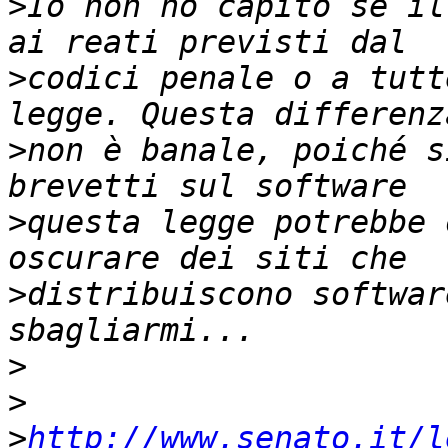
>
Io non ho capito se il
>
codici penale o a tutt
>
non è banale, poiché s
>
questa legge potrebbe 
>
distribuiscono softwar
>
>
>
http://www.senato.it/l