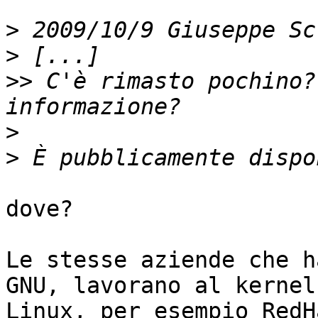
>
>
>>
 C'è rimasto pochino?
>
>
dove?

Le stesse aziende che h
GNU, lavorano al kernel

Linux, per esempio RedH