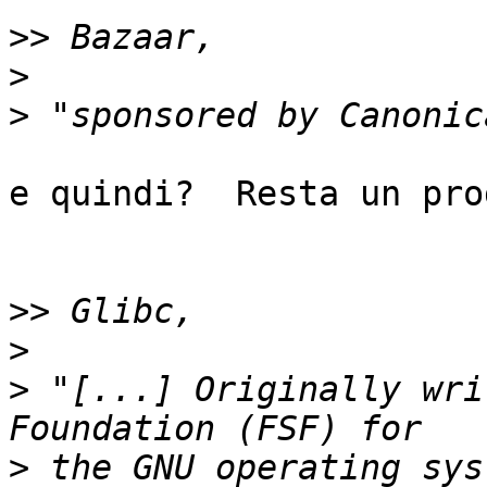
>>
>
>
e quindi?  Resta un pro
>>
>
>
 "[...] Originally wri
>
 the GNU operating sys