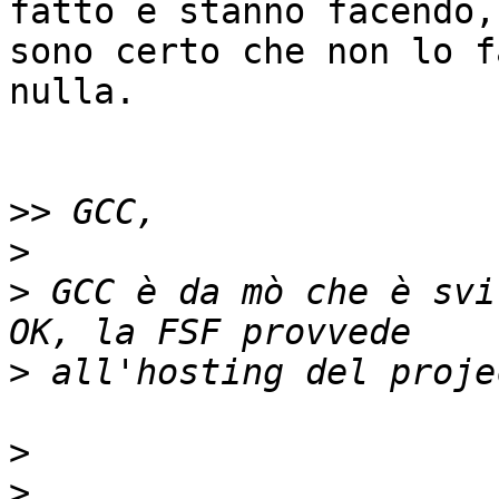
fatto e stanno facendo,

sono certo che non lo f
nulla.

>>
>
>
 GCC è da mò che è svi
>
>
>