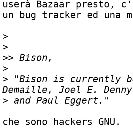
userà Bazaar presto, c'è
un bug tracker ed una m
>
>
>>
>
>
 "Bison is currently b
>
che sono hackers GNU.
