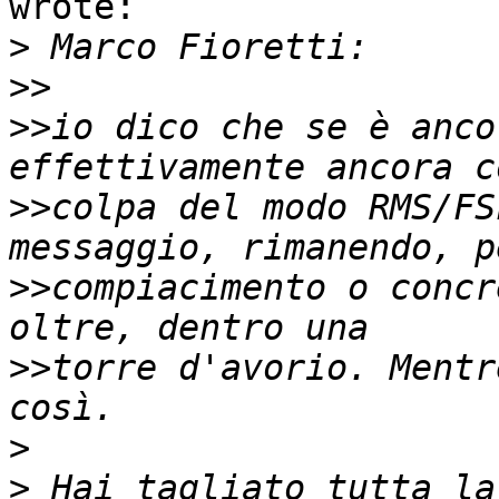
wrote:

>
>>
>>
io dico che se è anco
>>
colpa del modo RMS/FS
>>
compiacimento o concr
>>
torre d'avorio. Mentr
>
>
 Hai tagliato tutta la