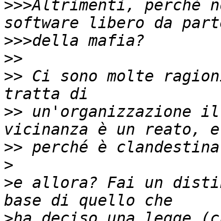
>>>
Altrimenti, perchè n
>>>
>>
>>
 Ci sono molte ragion
>>
 un'organizzazione il
>>
>
>
e allora? Fai un disti
>
ha deciso una legge (c