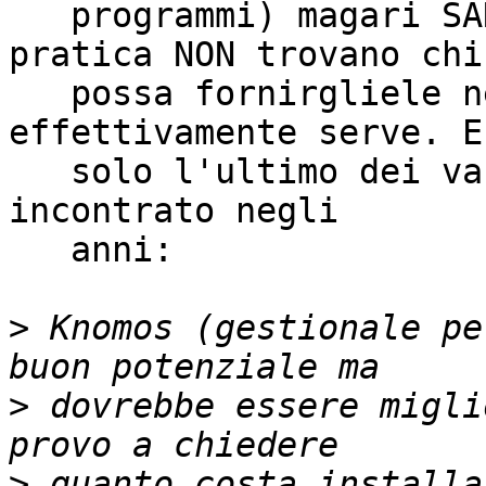
   programmi) magari SANNO che esistono, ma in 
pratica NON trovano chi

   possa fornirgliele nel modo che a loro 
effettivamente serve. Ec
   solo l'ultimo dei vari esempi concreti che ho 
incontrato negli

   anni:

>
 Knomos (gestionale pe
>
 dovrebbe essere migli
>
 quanto costa installa