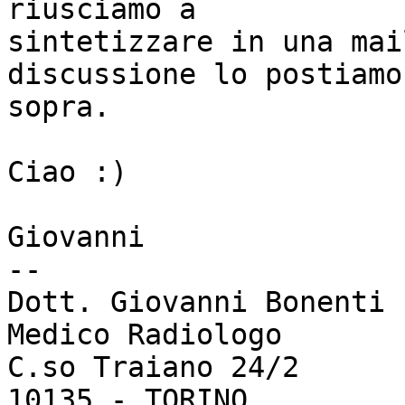
riusciamo a

sintetizzare in una mai
discussione lo postiamo 
sopra.

Ciao :)

Giovanni

-- 

Dott. Giovanni Bonenti

Medico Radiologo

C.so Traiano 24/2

10135 - TORINO
