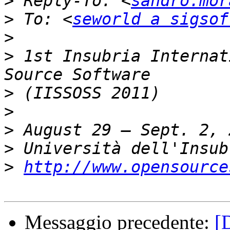
>
 Reply-To: <
sandro.mor
>
 To: <
seworld a sigsof
>
>
 1st Insubria Internat
>
>
>
>
>
http://www.opensource
Messaggio precedente:
[