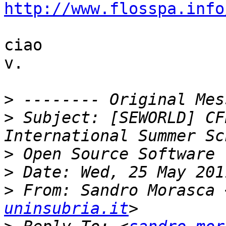
http://www.flosspa.info
ciao

v.

>
>
 Subject: [SEWORLD] CF
>
>
>
 From: Sandro Morasca 
uninsubria.it