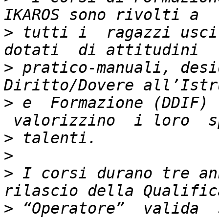
>
 tutti i  ragazzi usci
>
 pratico-manuali, desi
>
 e  Formazione (DDIF) 
>
>
>
 I corsi durano tre an
>
 “Operatore”  valida  