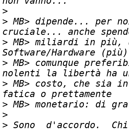
>
>
 MB> dipende... per no
>
 MB> miliardi in più, 
>
 MB> comunque preferib
>
 MB> costo, che sia in
>
>
>
 Sono  d'accordo.  Chi