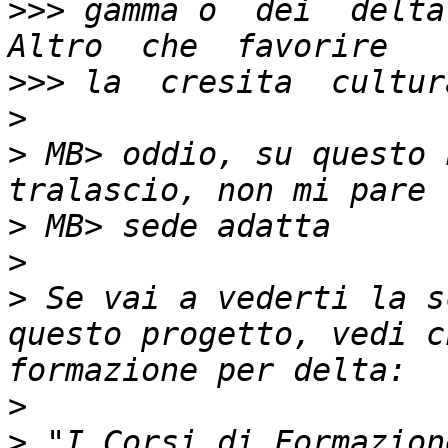
>>>
 gamma o  dei  delta
>>>
>
>
 MB> oddio, su questo 
>
>
>
 Se vai a vederti la s
questo progetto, vedi c
>
>
 "I Corsi di Formazion