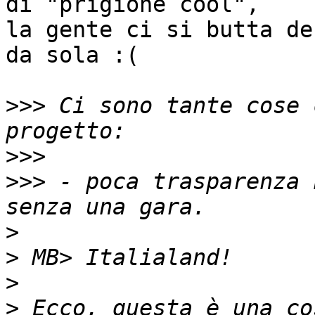
di "prigione cool",

la gente ci si butta de
da sola :(

>>>
 Ci sono tante cose 
>>>
>>>
 - poca trasparenza 
>
>
>
>
 Ecco, questa è una co