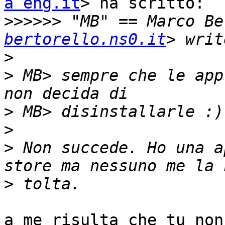
a eng.it
> ha scritto:

>>>>>>
 "MB" == Marco Be
bertorello.ns0.it
>
>
 MB> sempre che le app
>
>
>
 Non succede. Ho una a
>
a me risulta che tu non