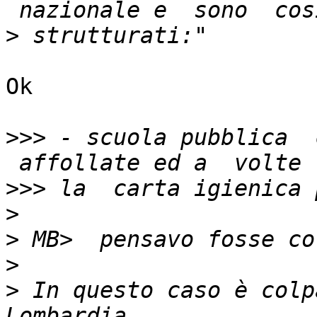
>
Ok

>>>
 - scuola pubblica  
>>>
>
>
>
>
 In questo caso è colp