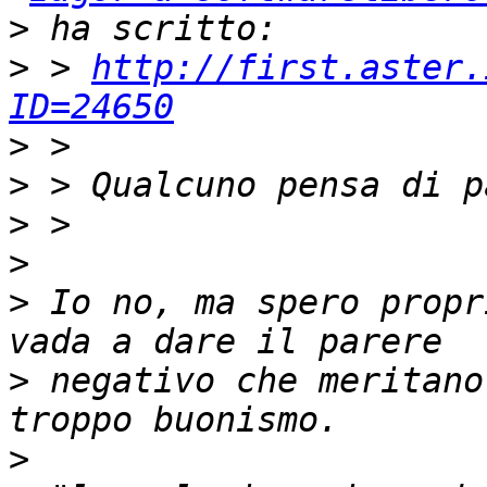
>
>
 > 
http://first.aster.
ID=24650
>
>
>
>
>
 Io no, ma spero propr
>
 negativo che meritano
>