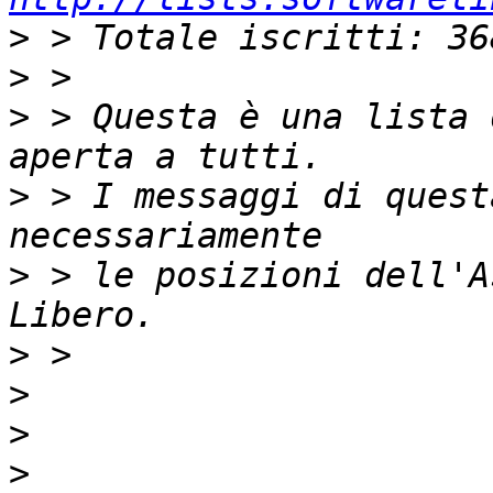
>
>
>
 > Questa è una lista 
>
 > I messaggi di quest
>
 > le posizioni dell'A
>
>
>
>