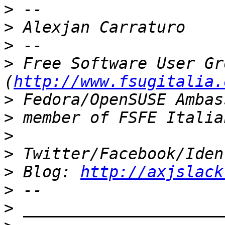
>
>
>
>
 Free Software User Gr
(
http://www.fsugitalia.
>
>
>
>
>
 Blog: 
http://axjslack
>
>