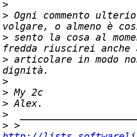
>
>
 Ogni commento ulterio
>
 sento la cosa al mome
>
 articolare in modo no
>
>
>
>
>
 > 
http://lists.softwareli