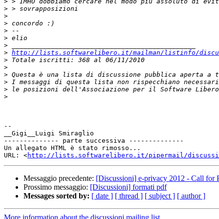
>
>
>
>
>
>
>
>
http://lists.softwarelibero.it/mailman/listinfo/discu
>
>
>
>
>
>
-- 

__Gigi__Luigi Smiraglio

-------------- parte successiva --------------

Un allegato HTML è stato rimosso...

URL: <
http://lists.softwarelibero.it/pipermail/discussi
Messaggio precedente:
[Discussioni] e-privacy 2012 - Call for 
Prossimo messaggio:
[Discussioni] formati pdf
Messages sorted by:
[ date ]
[ thread ]
[ subject ]
[ author ]
More information about the discussioni mailing list