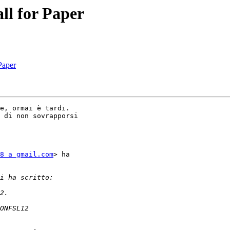
all for Paper
Paper
e, ormai è tardi.

 di non sovrapporsi

8 a gmail.com
> ha
