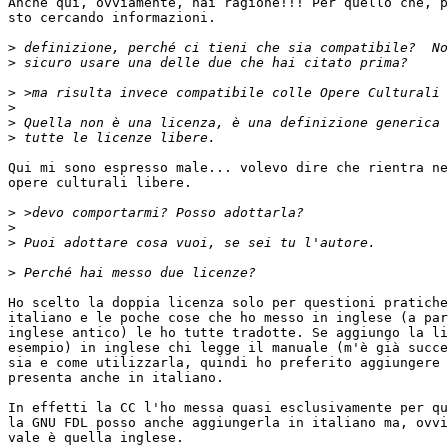
Anche qui, ovviamente, hai ragione!!! Per quello che, p
sto cercando informazioni.

>
>
>
>
>
>
Qui mi sono espresso male... volevo dire che rientra ne
opere culturali libere.

>
>
>
>
Ho scelto la doppia licenza solo per questioni pratiche
italiano e le poche cose che ho messo in inglese (a par
inglese antico) le ho tutte tradotte. Se aggiungo la li
esempio) in inglese chi legge il manuale (m'è già succe
sia e come utilizzarla, quindi ho preferito aggiungere 
presenta anche in italiano.

In effetti la CC l'ho messa quasi esclusivamente per qu
la GNU FDL posso anche aggiungerla in italiano ma, ovvi
vale è quella inglese.
