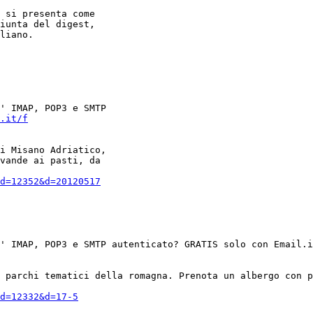
 si presenta come

iunta del digest,

liano.

.it/f
vande ai pasti, da

d=12352&d=20120517
u' IMAP, POP3 e SMTP autenticato? GRATIS solo con Email.
d=12332&d=17-5