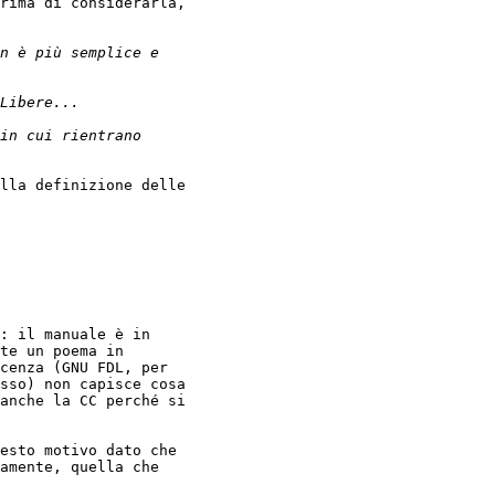
rima di considerarla,

lla definizione delle

: il manuale è in

te un poema in

cenza (GNU FDL, per

sso) non capisce cosa

anche la CC perché si

esto motivo dato che

amente, quella che
