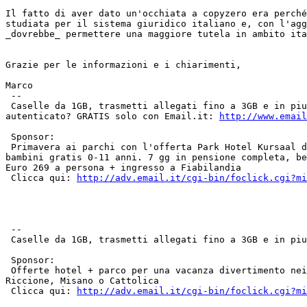
Il fatto di aver dato un'occhiata a copyzero era perché
studiata per il sistema giuridico italiano e, con l'agg
_dovrebbe_ permettere una maggiore tutela in ambito ita
Grazie per le informazioni e i chiarimenti,

Marco 

 --

 Caselle da 1GB, trasmetti allegati fino a 3GB e in piu' IMAP, POP3 e SMTP

autenticato? GRATIS solo con Email.it: 
http://www.email
 Sponsor:

 Primavera ai parchi con l'offerta Park Hotel Kursaal di Misano Adriatico,

bambini gratis 0-11 anni. 7 gg in pensione completa, be
Euro 269 a persona + ingresso a Fiabilandia

 Clicca qui: 
http://adv.email.it/cgi-bin/foclick.cgi?mi
 --

 Caselle da 1GB, trasmetti allegati fino a 3GB e in pi
 Sponsor:

 Offerte hotel + parco per una vacanza divertimento nei parchi tematici della romagna. Prenota un albergo con pacchetti tutto compreso con Costahotels a Rimini, 
Riccione, Misano o Cattolica

 Clicca qui: 
http://adv.email.it/cgi-bin/foclick.cgi?mi