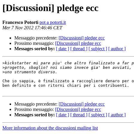
[Discussioni] pledge ecc
Francesco Potortì
pot a potorti.it
Mer 7 Nov 2012 17:46:46 CET
Messaggio precedente:
[Discussioni] pledge ecc
Prossimo messaggio:
[Discussioni] pledge ecc
Messages sorted by:
[ date ]
[ thread ]
[ subject ]
[ author ]
>
>
>
Che io sappia, è finalizzato a raccogliere denaro per o
ben definito e con ritorni chiari per i contribuenti.

Messaggio precedente:
[Discussioni] pledge ecc
Prossimo messaggio:
[Discussioni] pledge ecc
Messages sorted by:
[ date ]
[ thread ]
[ subject ]
[ author ]
More information about the discussioni mailing list