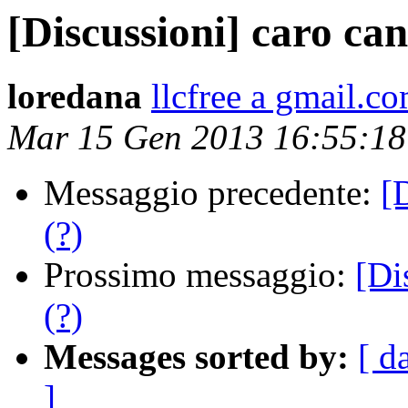
[Discussioni] caro ca
loredana
llcfree a gmail.c
Mar 15 Gen 2013 16:55:1
Messaggio precedente:
[
(?)
Prossimo messaggio:
[Di
(?)
Messages sorted by:
[ d
]