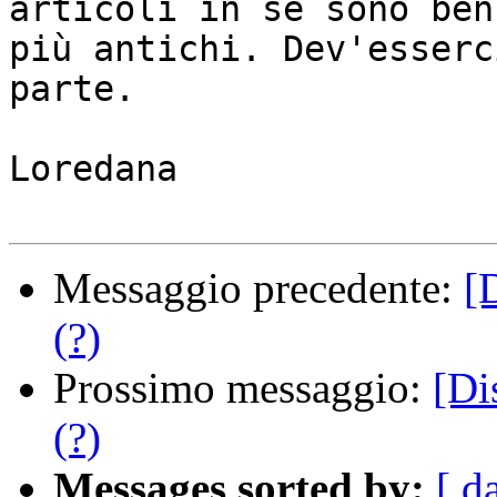
articoli in sè sono ben

più antichi. Dev'esserc
parte.

Loredana

Messaggio precedente:
[
(?)
Prossimo messaggio:
[Di
(?)
Messages sorted by:
[ d