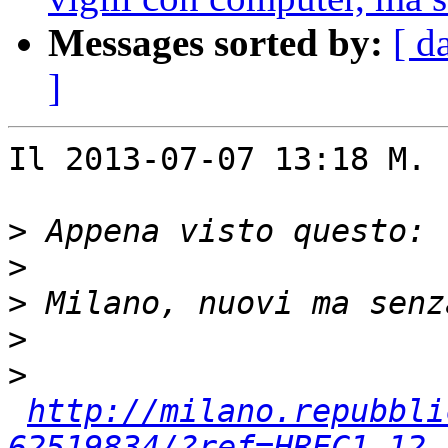
Messages sorted by:
[ d
]
Il 2013-07-07 13:18 M. 
>
>
>
>
>
http://milano.repubbli
62519834/?ref=HREC1-12