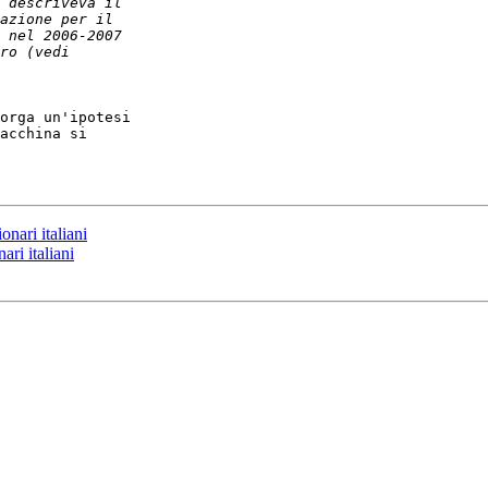
orga un'ipotesi 

acchina si 

onari italiani
ari italiani