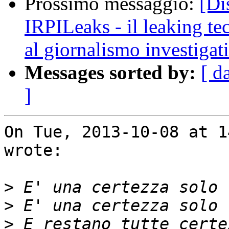
Prossimo messaggio:
[Di
IRPILeaks - il leaking te
al giornalismo investigat
Messages sorted by:
[ d
]
On Tue, 2013-10-08 at 1
wrote:

>
>
>