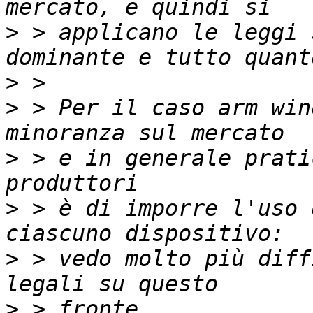
>
 > applicano le leggi 
>
>
 > Per il caso arm win
>
 > e in generale prati
>
 > è di imporre l'uso 
>
 > vedo molto più diff
>