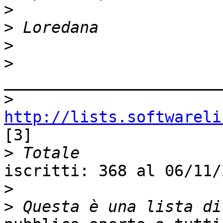
>
>
>
>
_______________________
>
http://lists.softwareli
[3]

>
iscritti: 368 al 06/11/2
>
>