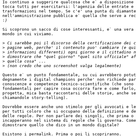
Io continuo a suggerire qualcosa che e` a disposizione 
tocca tutti per esercitarsi: l'agenzia delle entrate e 
trasformazioni nel tempo. Se c'e' una punta di diamante

nell'amministrazione pubblica e` quella che serve a rec
:
Si scoprono un sacco di cose interessanti, e` una vera 
mondo in cui viviamo.

>
>
>
>
>
>
Questo e` un punto fondamentale, su cui avrebbero potut
degnamente i digital champions perche' non richiede par
conoscenze e competenze tecnico-scientifiche (che sono 
fondamentali per capire cosa occorra fare e come farlo,
progetta, mica basta raccontarsi delle storie, anche se
chiamandole story-telling).

Dovrebbe essere anche uno stimolo per gli avvocati e le
per tutti coloro che si occupano della definizione e de
delle regole. Per non parlare dei singoli, che prima o 
incapperanno nel sistema di regole che li governa. Come
dimostrare quello che dico in un mondo digitale?

Esistono i permalink. Prima o poi li scopriranno.
