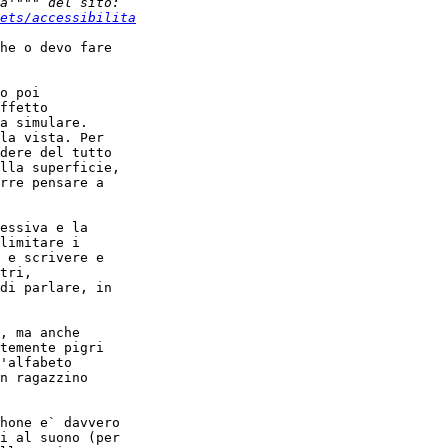
ets/accessibilita
he o devo fare

o poi

ffetto

a simulare.

la vista. Per

dere del tutto

lla superficie,

rre pensare a

essiva e la

limitare i

 e scrivere e

tri,

di parlare, in

, ma anche

temente pigri

'alfabeto

n ragazzino

hone e` davvero

i al suono (per
