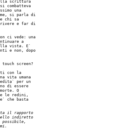
lla scrittura

si combatteva

ssimo una

me, si parla di

e chi sa

rivere e far di

on ci vede: una

ntinuare a

lla vista. E`

nti e non, dopo

 touch screen?

ti con la

na vita umana

edita` per un

no di essere

morte. O

e le redini,

e` che basta
