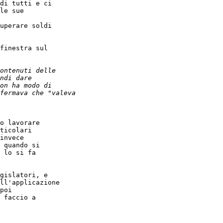
di tutti e ci

le sue

uperare soldi

finestra sul

o lavorare

ticolari

invece

 quando si

 lo si fa

gislatori, e

ll'applicazione

poi

 faccio a
