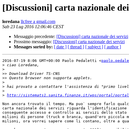
[Discussioni] carta nazionale dei
loredana
llcfree a gmail.com
Sab 23 Lug 2016 12:06:46 CEST
Messaggio precedente:
[Discussioni] carta nazionale dei servizi
Prossimo messaggio:
[Discussioni] carta nazionale dei servizi
Messages sorted by:
[ date ]
[ thread ]
[ subject ]
[ author ]
2016-07-19 8:06 GMT+00:00 Paolo Pedaletti <
paolo.pedale
>
>
>>
>>
>
>
>
>
http://sistemats1.sanita.finanze.it/wps/portal/portal
Non ancora trovato il tempo. Ma puo` sempre farlo qualc
carta nazionale dei servizi riguarda l'identificazione 
conseguente accesso e controllo ai servizi dello stato 
milioni di persone (truck e branca, quand'ero piccola m
milioni, ora vorrei sapere come li contano, oltre a qua