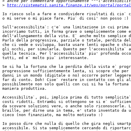
>
>
http://sistemats1.sanita.finanze.it/wps/portal/portal
Io riesco solo a fare e condividere risultati di cio` c
o mi serve o mi piace fare. Piu` di cosi' non posso :)

Sull'accessibilita`: c'e` una limitazione in cui prima 
incorriamo tutti, in forma grave o semplicemente come e
dell'allungamento della vita. E` anche molto semplice d
Parlo della progressiva, parziale o totale, perdita del
che ci vede e sviluppa, basta usare lenti opache o chiu
gli occhi, per simularla. Questo per l'accessibilita` a
quella tecnica. Per l'accessibilita` piu' profonda occo
tutti, ed e` molto piu` interessante.

Se si ha la fortuna che la perdita della vista e` progr
progressione sufficientemente lenta, si scopre che per 
danni in un mondo (digitale o no) occorre poter leggere
far di conto. Doh! Cioe` restare in contatto con gli al
possibilmente non solo quelli con cui si ha la fortuna 
maniera produttiva.

Accessibilita`, poi, implica prima di tutto semplicita`
costi ridotti. Entrambi si ottengono se si e` sufficien
da scovare soluzioni vere, o anche solo riconoscerle. L
braille, per dirne una in tema, e' stato inventato da u
cieco (non finanziato, ma molto motivato :)

Io posso dire che nulla di quello che gira negli smartp
accessibile. Si sta semplicemente cercando di riportarc