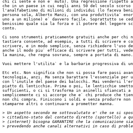
chi ci sente e non e` muto). Una regressione rispetto a
che in un paese in cui negli anni 50 del secolo scorso 
l'analfabetismo di milioni di individui (lo faceva beni
persona sola, Alberto Manzi, con una produttivita` enor
uno a un milione) e` davvero facile. Soprattutto se ced
benissimo quale sia la forza e il potere del leggere sc
conto.

Ci sono strumenti praticamente gratuiti anche per chi n
tastiera consente, ad esempio, a tutti di scrivere e co
scrivere, e in modo semplice, senza richiedere l'uso de
anche il modo piu` efficace di scrivere per tutti, vede
la manina, che regna sovrana, sempre a portata di mano.

Vuoi mettere l'utilita` e la barbarie progressiva di un
Etc etc. Non significa che non si possa fare passi avan
tecnologia, anzi. Ma senza barattare l'essenziale per u
con l'inutile del paese dei balocchi. Mai vendersi l'er
piatto di lenticchie. Prima o poi, le lenticchie smetto
sufficienti, o ci si trasforma in asinelli sfiancati a 
semplicemente ci si accorge che e` chi produce che tien
non chi compra. Finiscono i soldi e senza produrre non 
stamparne altri o continuare a prometter manna.

>
>
>
>