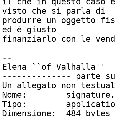
il che in questo caso è
visto che si parla di

produrre un oggetto fis
ed è giusto

finanziarlo con le vend
-- 

Elena ``of Valhalla''

-------------- parte su
Un allegato non testual
Nome:        signature.a
Tipo:        applicatio
Dimensione:  484 bytes
