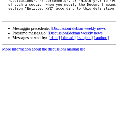
   "Dedications", "Endorsements", or "History".) To "Preserve the Title"

   of such a section when you modify the Document means that it remains a

   section "Entitled XYZ" according to this definition.

Messaggio precedente:
[Discussioni]debian weekly news
Prossimo messaggio:
[Discussioni]debian weekly news
Messages sorted by:
[ date ]
[ thread ]
[ subject ]
[ author ]
More information about the discussioni mailing list