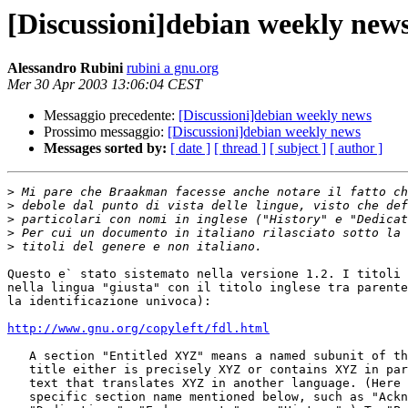
[Discussioni]debian weekly new
Alessandro Rubini
rubini a gnu.org
Mer 30 Apr 2003 13:06:04 CEST
Messaggio precedente:
[Discussioni]debian weekly news
Prossimo messaggio:
[Discussioni]debian weekly news
Messages sorted by:
[ date ]
[ thread ]
[ subject ]
[ author ]
>
>
>
>
>
Questo e` stato sistemato nella versione 1.2. I titoli 
nella lingua "giusta" con il titolo inglese tra parente
la identificazione univoca):

http://www.gnu.org/copyleft/fdl.html
   A section "Entitled XYZ" means a named subunit of the Document whose

   title either is precisely XYZ or contains XYZ in parentheses following

   text that translates XYZ in another language. (Here XYZ stands for a

   specific section name mentioned below, such as "Acknowledgements",
