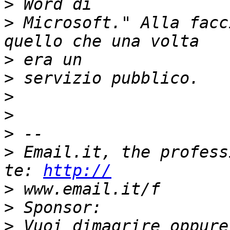
>
>
 Microsoft." Alla facc
>
>
>
>
>
>
 Email.it, the profess
te: 
http://
>
>
>
 Vuoi dimagrire oppure