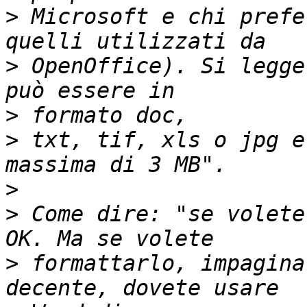
>
 Microsoft e chi prefe
>
 OpenOffice). Si legge
>
>
 txt, tif, xls o jpg e
>
>
 Come dire: "se volete
>
 formattarlo, impagina