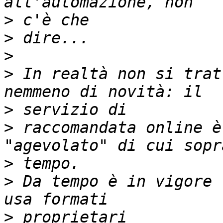
>
>
>
>
 In realtà non si trat
>
>
 raccomandata online è
>
>
 Da tempo è in vigore 
>