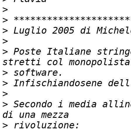
>
>
>
>
>
 Poste Italiane string
>
>
>
>
 Secondo i media allin
>