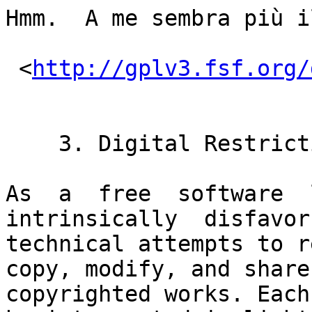
Hmm.  A me sembra più i
 <
http://gplv3.fsf.org/
    3. Digital Restrictions Management.

As  a  free  software  l
intrinsically  disfavors
technical attempts to r
copy, modify, and share

copyrighted works. Each