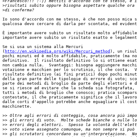
>
>
>
Io sono d'accordo con me stesso, è che non posso mica s
qualcosa devo cercare di darla per scontata, ed evident
È importante avere subito un risultato molto affidabile
importante avere subito un risultato esatto e legalment
Se si usa un sistema alla Mercuri

(
http://en.wikipedia.org/wiki/Mercuri_method
), un risul
pochi minuti ed è molto affidabile, praticamente (ma no
definitivo.  Il risultato definitivo lo si ottiene esat
non cambia nulla.  Svantaggi: bisogna aggiungere macchi
votazione e macchien per lo scrutinio, il che costa.  V
risultato definitivo (ai fini pratici) dopo pochi minut
della gran parte delle tipologie di errore di voto; sco
parte dei metodi di broglio da parte degli elettori e d
se si riesce ad evitare che la scheda sia fotografata, 
tutti i metodi di broglio che conosco; pratica scompars
contestate, il che praticamente significa che il lavoro
dalle corti d'appello potrebbe anche eguagliare il cost
macchinette.

>>
>>
>>
>>
>>