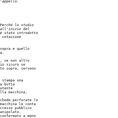
sopra e quello

a.

, se non altro

iù sicuro se

to sopra, servono

 stampa una

a butta

utente

lla macchina.

chede perforate (o

macchina le conta

ccesso pubblico

anipolato.

confermato a mano
