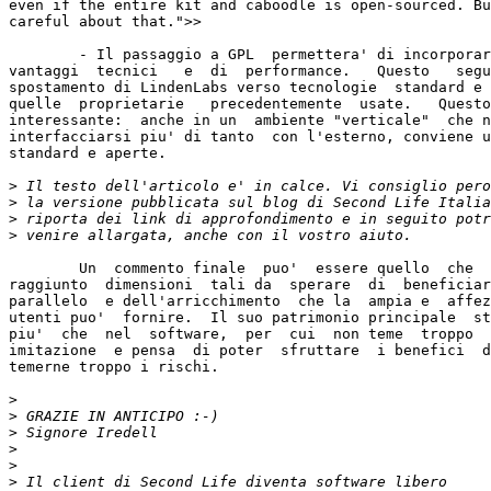
even if the entire kit and caboodle is open-sourced. Bu
careful about that.">>

	- Il passaggio a GPL  permettera' di incorporare Mono, con dei

vantaggi  tecnici   e  di  performance.   Questo   segu
spostamento di LindenLabs verso tecnologie  standard e 
quelle  proprietarie   precedentemente  usate.   Questo
interessante:  anche in un  ambiente "verticale"  che n
interfacciarsi piu' di tanto  con l'esterno, conviene u
standard e aperte.

>
>
>
>
	Un  commento finale  puo'  essere quello  che  il progetto  ha

raggiunto  dimensioni  tali da  sperare  di  beneficiar
parallelo  e dell'arricchimento  che la  ampia e  affez
utenti puo'  fornire.  Il suo patrimonio principale  st
piu'  che  nel  software,  per  cui  non teme  troppo  
imitazione  e pensa  di poter  sfruttare  i benefici  d
temerne troppo i rischi.

>
>
>
>
>
>