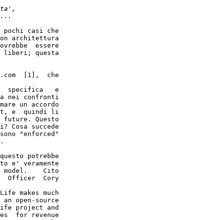
on architettura

ovrebbe  essere

 liberi; questa

a nei confronti

mare un accordo

t, e  quindi li

 future. Questo

i? Cosa succede

sono "enforced"

.

to e' veramente

 model.    Cito

  Officer  Cory

 an open-source

ife project and

es  for revenue
