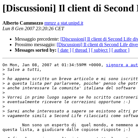
[Discussioni] Il client di Second
Alberto Cammozzo
mmzz a stat.unipd.it
Lun 8 Gen 2007 23:20:26 CET
Messaggio precedente:
[Discussioni] Il client di Second Life di
Prossimo messaggio:
[Discussioni] Il client di Second Life dive
Messages sorted by:
[ date ]
[ thread ]
[ subject ]
[ author ]
On Mon, Jan 08, 2007 at 01:34:59PM +0000, 
signore a aut
>
>
>
>
>
>
>
>
>
>
>
	Non sono un esperto di  quel mondo, e nemmeno altri iscritti a

questa lista, a giudicare dalle copiose risposte ;-)
