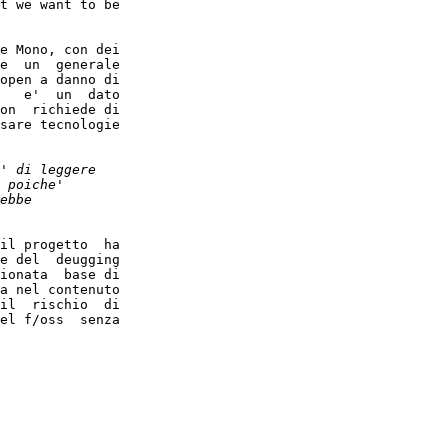
t we want to be

e  un  generale

open a danno di

   e'  un  dato

on  richiede di

sare tecnologie

e del  deugging

ionata  base di

a nel contenuto

il  rischio  di

el f/oss  senza
