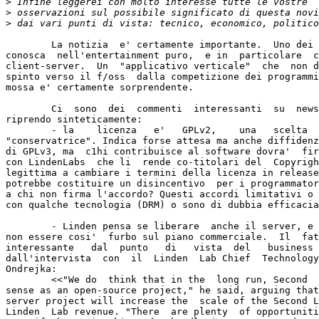
>
>
>
	La notizia  e' certamente importante.  Uno dei  pochi casi che

conosca  nell'entertainment puro,  e in  particolare  c
client-server.  Un  "applicativo verticale"  che  non d
spinto verso il f/oss  dalla competizione dei programmi
mossa e' certamente sorprendente.

	Ci  sono  dei  commenti  interessanti  su  news.com  [1],  che

riprendo sinteticamente:

	- la    licenza   e'   GPLv2,    una   scelta    specifica   e

"conservatrice". Indica forse attesa ma anche diffidenz
di GPLv3, ma  c1hi contribuisce al software dovra'  fir
con LindenLabs  che li  rende co-titolari del  Copyrigh
legittima a cambiare i termini della licenza in release
potrebbe costituire un disincentivo  per i programmator
a chi non firma l'accordo? Questi accordi limitativi o 
con qualche tecnologia (DRM) o sono di dubbia efficacia
	- Linden pensa se liberare  anche il server, e questo potrebbe

non essere cosi'  furbo sul piano commerciale.  Il  fat
interessante   dal  punto   di   vista  del   business 
dall'intervista  con  il  Linden  Lab Chief  Technology
Ondrejka:

	<<"We do  think that in the  long run, Second  Life makes much

sense as an open-source project," he said, arguing that
server project will increase the  scale of the Second L
Linden  Lab revenue. "There  are plenty  of opportuniti