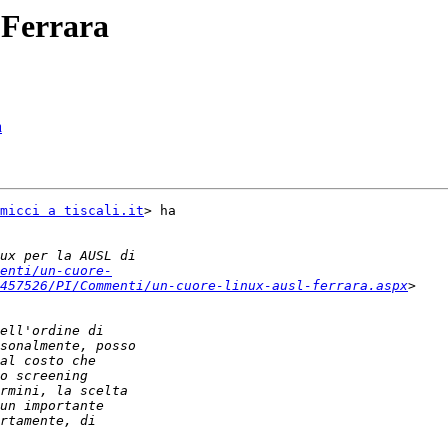
 Ferrara
a
micci a tiscali.it
> ha

enti/un-cuore-
457526/PI/Commenti/un-cuore-linux-ausl-ferrara.aspx