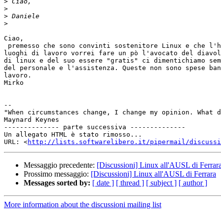
>
>
>
>
Ciao,

 premesso che sono convinti sostenitore Linux e che l'ho introdotto nei miei

luoghi di lavoro vorrei fare un pò l'avocato del diavol
di linux e del suo essere "gratis" ci dimentichiamo sem
del personale e l'assistenza. Queste non sono spese ban
lavoro.

Mirko

-- 

"When circumstances change, I change my opinion. What d
Maynard Keynes

-------------- parte successiva --------------

Un allegato HTML è stato rimosso...

URL: <
http://lists.softwarelibero.it/pipermail/discussi
Messaggio precedente:
[Discussioni] Linux all'AUSL di Ferrar
Prossimo messaggio:
[Discussioni] Linux all'AUSL di Ferrara
Messages sorted by:
[ date ]
[ thread ]
[ subject ]
[ author ]
More information about the discussioni mailing list