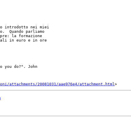
o.  Quando parliamo

pre: la formazione

ali in euro e in ore

o you do?". John

oni/attachments/20081031/aae976e4/attachment.html
a