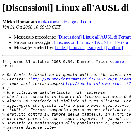
[Discussioni] Linux all'AUSL di
Mirko Romanato
mirko.romanato a gmail.com
Ven 31 Ott 2008 10:09:19 CET
Messaggio precedente:
[Discussioni] Linux all'AUSL di Ferrar
Prossimo messaggio:
[Discussioni] Linux all'AUSL di Ferrara
Messages sorted by:
[ date ]
[ thread ]
[ subject ]
[ author ]
Il giorno 31 ottobre 2008 9.34, Daniele Micci <
daniele.
scritto:

>
>
 Ferrara" (
http://punto-informatico.it/2457526/PI/Comm
>
 linux-ausl-ferrara.aspx<
http://punto-informatico.it/2
>
>
>
>
>
>
>
>
>
>