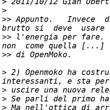
>
 2011/10/12 Gian Ubert
>
>>
 Appunto.   Invece  di
>>
 l'energia per fare. 
>>
>
 2) Openmoko ha costru
>
>
>
 Ma nell'ottica di arr