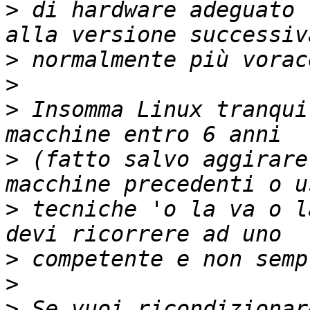
>
 di hardware adeguato 
>
>
>
 Insomma Linux tranqui
>
 (fatto salvo aggirare
>
 tecniche 'o la va o l
>
>
>
 Se vuoi ricondizionar